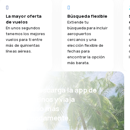
La mayor oferta
Búsqueda flexible
de vuelos
Extiende tu
En unos segundos
búsqueda para incluir
tenemos los mejores
aeropuertos
vuelos para ti entre
cercanos y una
más de quinientas
elección flexible de
líneas aéreas.
fechas para
encontrar la opción
más barata.
¡Eh! Descarga la app de
eDestinos y viaja
incluso más
cómodamente.
Nuevas ofertas cada día: vuelos,