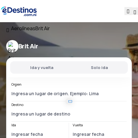
Aerolíneas
Brit Air
Brit Air
Ida y vuelta
Solo ida
Orgien
Destino
Ida
Vuelta