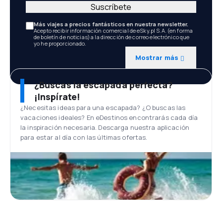
Suscríbete
Más viajes a precios fantásticos en nuestra newsletter.
Acepto recibir información comercial de eSky.pl S.A. (en forma
de boletín de noticias) a la dirección de correo electrónico que
yo he proporcionado.
Mostrar más
¿Buscas la escapada perfecta?
¡Inspírate!
¿Necesitas ideas para una escapada? ¿O buscas las
vacaciones ideales? En eDestinos encontrarás cada día
la inspiración necesaria. Descarga nuestra aplicación
para estar al día con las últimas ofertas.