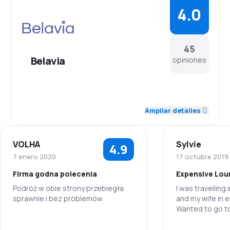
4.0
45
Belavia
opiniones
4.5
Personal
Ampliar detalles
4.1
Puntualidad
VOLHA
Sylvie
4.9
4.3
Red de conexiones
7 enero 2020
17 octubre 2019
Firma godna polecenia
Expensive Lou
3.6
Precio del billete
Podróż w obie strony przebiegła
I was travelling
sprawnie i bez problemów
and my wife in 
3.9
Comodidad de viaje
Wanted to go to
lounge in Frankf
5.0
Personal
4.3
before my fligh
Transporte de equipaje