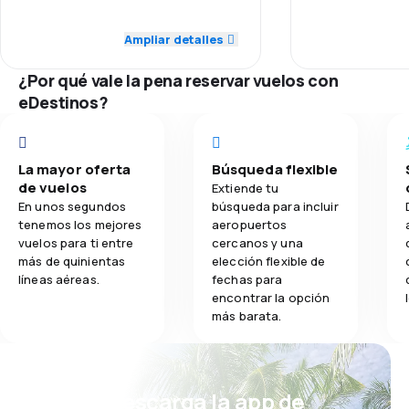
were charging m
5.0
Puntualidad
do so. I decided
Ampliar detalles
3.4
Comidas
In Ottawa, Air 
30 $can, which 
5.0
Red de conexiones
¿Por qué vale la pena reservar vuelos con
reasonable!
eDestinos?
5.0
Precio del billete
5.0
Comodidad de viaje
La mayor oferta
Búsqueda flexible
de vuelos
Extiende tu
5.0
Transporte de equipaje
En unos segundos
búsqueda para incluir
tenemos los mejores
aeropuertos
vuelos para ti entre
cercanos y una
4.0
Comidas
más de quinientas
elección flexible de
líneas aéreas.
fechas para
encontrar la opción
más barata.
¡Eh! Descarga la app de