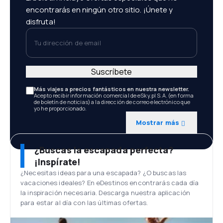
encontrarás en ningún otro sitio. ¡Únete y
disfruta!
Tu dirección de email
Suscríbete
Más viajes a precios fantásticos en nuestra newsletter.
Acepto recibir información comercial de eSky.pl S.A. (en forma
de boletín de noticias) a la dirección de correo electrónico que
yo he proporcionado.
Mostrar más
¿Buscas la escapada perfecta?
¡Inspírate!
¿Necesitas ideas para una escapada? ¿O buscas las
vacaciones ideales? En eDestinos encontrarás cada día
la inspiración necesaria. Descarga nuestra aplicación
para estar al día con las últimas ofertas.