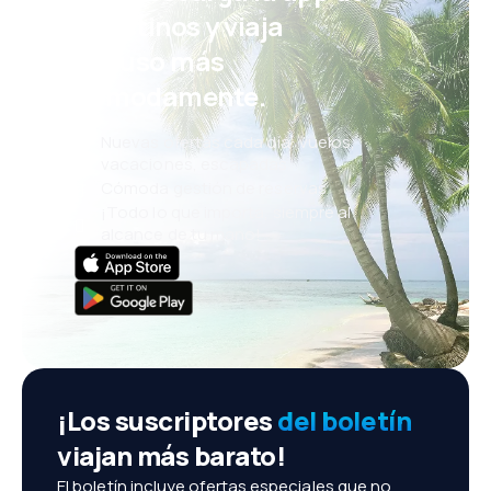
eDestinos y viaja
incluso más
cómodamente.
Nuevas ofertas cada día: vuelos,
vacaciones, escapadas
Cómoda gestión de reservas
¡Todo lo que importa, siempre al
alcance de tu mano!
¡Los suscriptores
del boletín
viajan más barato!
El boletín incluye ofertas especiales que no