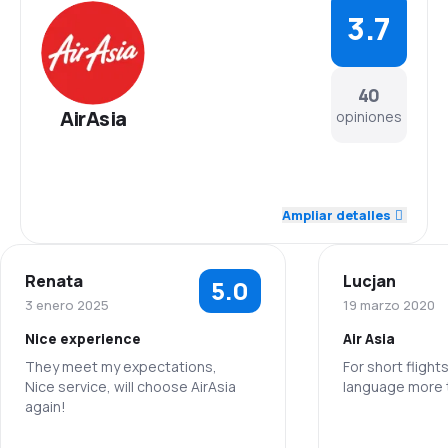
3.7
40
AirAsia
opiniones
4.0
Personal
Ampliar detalles
3.9
Puntualidad
Renata
Lucjan
5.0
4.0
Red de conexiones
3 enero 2025
19 marzo 2020
Nice experience
Air Asia
4.0
Precio del billete
They meet my expectations,
For short flight
Nice service, will choose AirAsia
language more 
3.6
Comodidad de viaje
again!
Personal
3.8
Transporte de equipaje