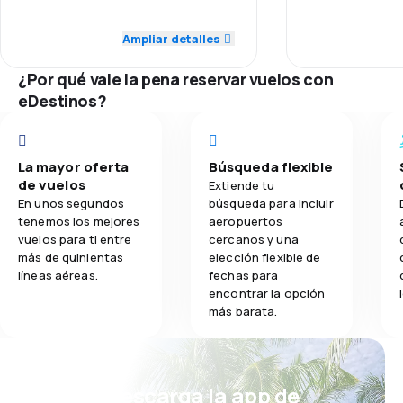
5.0
Personal
Puntualidad
Ampliar detalles
2.5
Comidas
5.0
Puntualidad
Red de conex
¿Por qué vale la pena reservar vuelos con
5.0
Red de conexiones
eDestinos?
Precio del bill
5.0
Precio del billete
Comodidad de
La mayor oferta
Búsqueda flexible
5.0
Comodidad de viaje
de vuelos
Extiende tu
Transporte de
En unos segundos
búsqueda para incluir
5.0
Transporte de equipaje
tenemos los mejores
aeropuertos
vuelos para ti entre
cercanos y una
Comidas
más de quinientas
elección flexible de
5.0
Comidas
líneas aéreas.
fechas para
encontrar la opción
más barata.
¡Eh! Descarga la app de