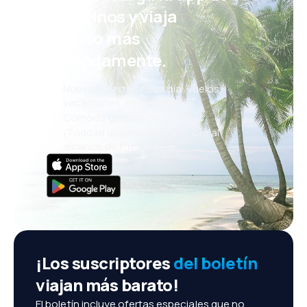
eDestinos y viaja
incluso más
cómodamente.
Nuevas ofertas cada día: vuelos,
vacaciones, escapadas
Cómoda gestión de reservas
¡Todo lo que importa, siempre al
alcance de tu mano!
¡Los suscriptores
del boletín
viajan más barato!
El boletín incluye ofertas especiales que no