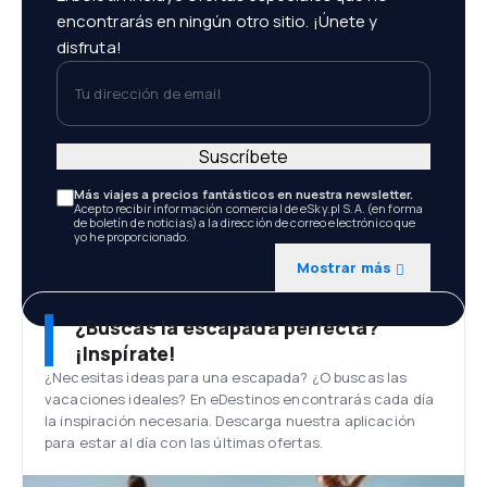
encontrarás en ningún otro sitio. ¡Únete y
disfruta!
Tu dirección de email
Suscríbete
Más viajes a precios fantásticos en nuestra newsletter.
Acepto recibir información comercial de eSky.pl S.A. (en forma
de boletín de noticias) a la dirección de correo electrónico que
yo he proporcionado.
Mostrar más
¿Buscas la escapada perfecta?
¡Inspírate!
¿Necesitas ideas para una escapada? ¿O buscas las
vacaciones ideales? En eDestinos encontrarás cada día
la inspiración necesaria. Descarga nuestra aplicación
para estar al día con las últimas ofertas.