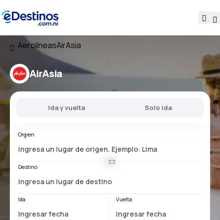
Aerolíneas
AirAsia
AirAsia
Ida y vuelta
Solo ida
Orgien
Destino
Ida
Vuelta