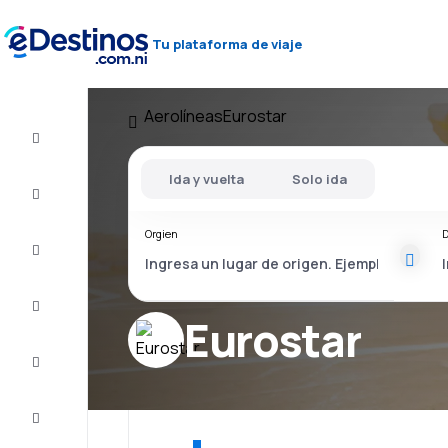
Tu plataforma de viaje
Aerolíneas
Eurostar
Vuelos
baratos
Ida y vuelta
Solo ida
Alojamientos
Orgien
D
Ofertas
Completa
el viaje
Eurostar
Inspiración
y consejos
Atención
al cliente