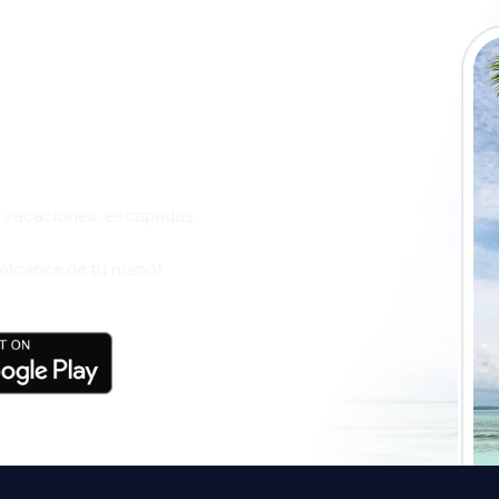
a app de
ja incluso más
s, vacaciones, escapadas
l alcance de tu mano!