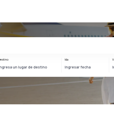
estino
Ida
V