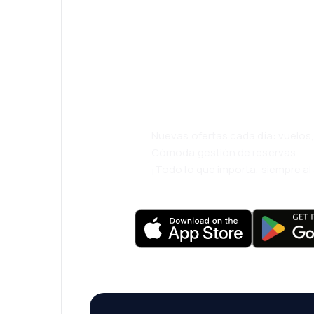
¡Eh! Descarga l
eDestinos y via
cómodamente.
Nuevas ofertas cada día: vuelo
Cómoda gestión de reservas
¡Todo lo que importa, siempre a