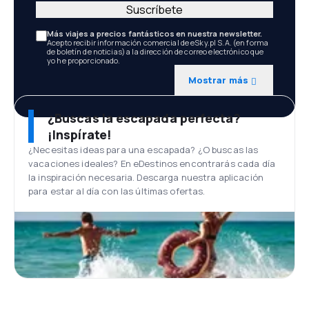
Suscríbete
Más viajes a precios fantásticos en nuestra newsletter.
Acepto recibir información comercial de eSky.pl S.A. (en forma
de boletín de noticias) a la dirección de correo electrónico que
yo he proporcionado.
Mostrar más
¿Buscas la escapada perfecta?
¡Inspírate!
¿Necesitas ideas para una escapada? ¿O buscas las
vacaciones ideales? En eDestinos encontrarás cada día
la inspiración necesaria. Descarga nuestra aplicación
para estar al día con las últimas ofertas.