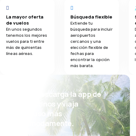
La mayor oferta
Búsqueda flexible
de vuelos
Extiende tu
En unos segundos
búsqueda para incluir
tenemos los mejores
aeropuertos
vuelos para ti entre
cercanos y una
más de quinientas
elección flexible de
líneas aéreas.
fechas para
encontrar la opción
más barata.
¡Eh! Descarga la app de
eDestinos y viaja
incluso más
cómodamente.
Nuevas ofertas cada día: vuelos,