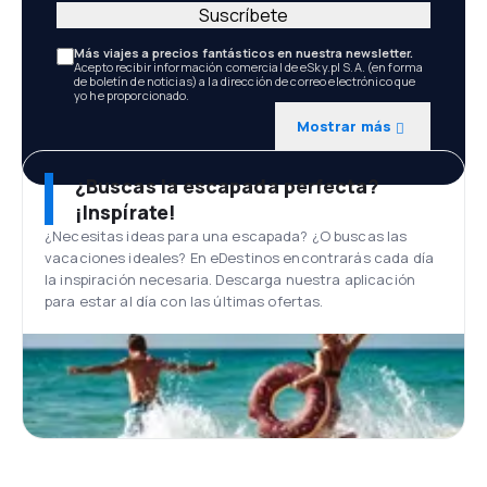
Suscríbete
Más viajes a precios fantásticos en nuestra newsletter.
Acepto recibir información comercial de eSky.pl S.A. (en forma
de boletín de noticias) a la dirección de correo electrónico que
yo he proporcionado.
Mostrar más
¿Buscas la escapada perfecta?
¡Inspírate!
¿Necesitas ideas para una escapada? ¿O buscas las
vacaciones ideales? En eDestinos encontrarás cada día
la inspiración necesaria. Descarga nuestra aplicación
para estar al día con las últimas ofertas.