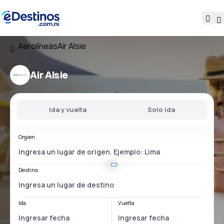
Aerolíneas
Air Alsie
Air Alsie
Ida y vuelta
Solo ida
Orgien
Destino
Ida
Vuelta