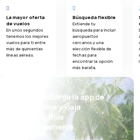
La mayor oferta
Búsqueda flexible
de vuelos
Extiende tu
En unos segundos
búsqueda para incluir
tenemos los mejores
aeropuertos
vuelos para ti entre
cercanos y una
más de quinientas
elección flexible de
líneas aéreas.
fechas para
encontrar la opción
más barata.
¡Eh! Descarga la app de
eDestinos y viaja
incluso más
cómodamente.
Nuevas ofertas cada día: vuelos,