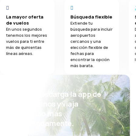
La mayor oferta
Búsqueda flexible
de vuelos
Extiende tu
En unos segundos
búsqueda para incluir
tenemos los mejores
aeropuertos
vuelos para ti entre
cercanos y una
más de quinientas
elección flexible de
líneas aéreas.
fechas para
encontrar la opción
más barata.
¡Eh! Descarga la app de
eDestinos y viaja
incluso más
cómodamente.
Nuevas ofertas cada día: vuelos,