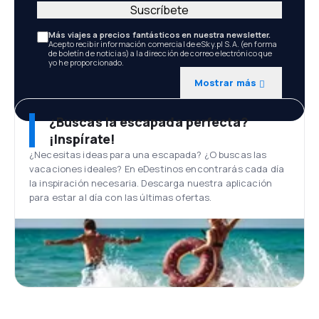
Suscríbete
Más viajes a precios fantásticos en nuestra newsletter.
Acepto recibir información comercial de eSky.pl S.A. (en forma
de boletín de noticias) a la dirección de correo electrónico que
yo he proporcionado.
Mostrar más
¿Buscas la escapada perfecta?
¡Inspírate!
¿Necesitas ideas para una escapada? ¿O buscas las
vacaciones ideales? En eDestinos encontrarás cada día
la inspiración necesaria. Descarga nuestra aplicación
para estar al día con las últimas ofertas.