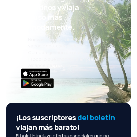
eDestinos y viaja
incluso más
cómodamente.
Nuevas ofertas cada día: vuelos,
vacaciones, escapadas
Cómoda gestión de reservas
¡Todo lo que importa, siempre al
alcance de tu mano!
¡Los suscriptores
del boletín
viajan más barato!
El boletín incluye ofertas especiales que no