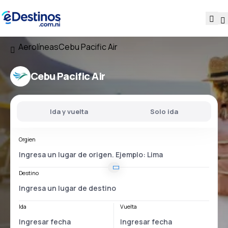
Aerolíneas
Cebu Pacific Air
Cebu Pacific Air
Ida y vuelta
Solo ida
Orgien
Destino
Ida
Vuelta