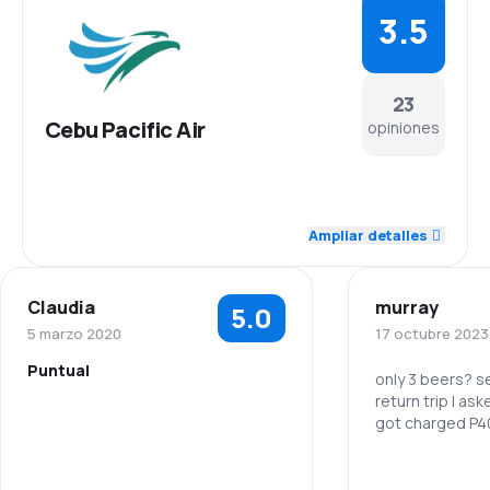
3.5
23
Cebu Pacific Air
opiniones
4.2
Personal
Ampliar detalles
3.8
Puntualidad
Claudia
murray
5.0
3.7
Red de conexiones
5 marzo 2020
17 octubre 2023
Puntual
3.6
Precio del billete
only 3 beers? se
return trip I ask
got charged P
3.1
Comodidad de viaje
3.8
Transporte de equipaje