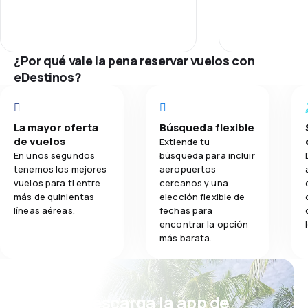
2.3
Comidas
¿Por qué vale la pena reservar vuelos con
eDestinos?
La mayor oferta
Búsqueda flexible
de vuelos
Extiende tu
En unos segundos
búsqueda para incluir
tenemos los mejores
aeropuertos
vuelos para ti entre
cercanos y una
más de quinientas
elección flexible de
líneas aéreas.
fechas para
encontrar la opción
más barata.
¡Eh! Descarga la app de