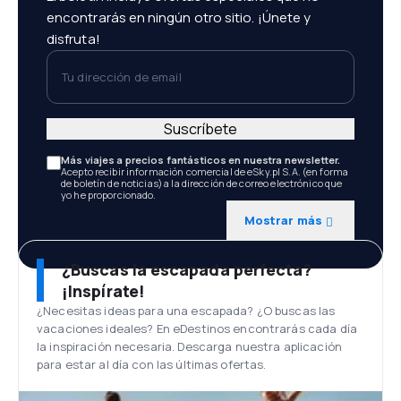
encontrarás en ningún otro sitio. ¡Únete y
disfruta!
Tu dirección de email
Suscríbete
Más viajes a precios fantásticos en nuestra newsletter.
Acepto recibir información comercial de eSky.pl S.A. (en forma
de boletín de noticias) a la dirección de correo electrónico que
yo he proporcionado.
Mostrar más
¿Buscas la escapada perfecta?
¡Inspírate!
¿Necesitas ideas para una escapada? ¿O buscas las
vacaciones ideales? En eDestinos encontrarás cada día
la inspiración necesaria. Descarga nuestra aplicación
para estar al día con las últimas ofertas.