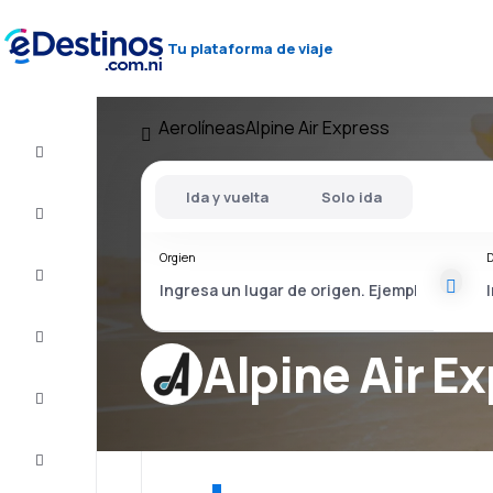
Tu plataforma de viaje
Aerolíneas
Alpine Air Express
Vuelos
baratos
Ida y vuelta
Solo ida
Alojamientos
Orgien
D
Ofertas
Completa
el viaje
Alpine Air E
Inspiración
y consejos
Atención
al cliente