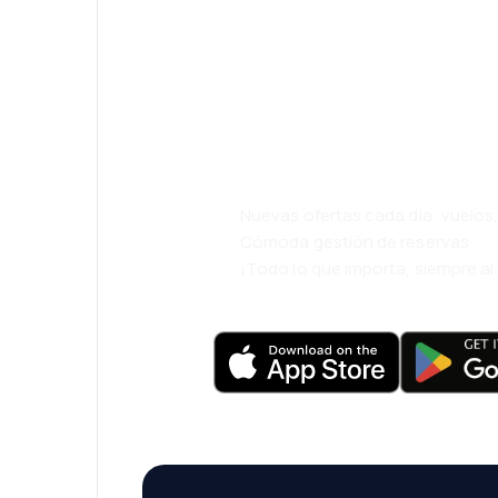
¡Eh! Descarga l
eDestinos y via
cómodamente.
Nuevas ofertas cada día: vuelo
Cómoda gestión de reservas
¡Todo lo que importa, siempre a