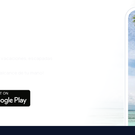
a app de
ja incluso más
s, vacaciones, escapadas
l alcance de tu mano!