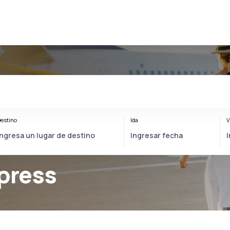
estino
Ida
V
xpress