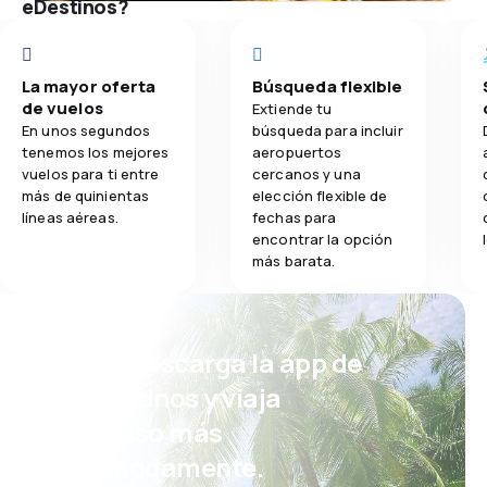
eDestinos?
La mayor oferta
Búsqueda flexible
de vuelos
Extiende tu
En unos segundos
búsqueda para incluir
tenemos los mejores
aeropuertos
vuelos para ti entre
cercanos y una
más de quinientas
elección flexible de
líneas aéreas.
fechas para
encontrar la opción
más barata.
¡Eh! Descarga la app de
eDestinos y viaja
incluso más
cómodamente.