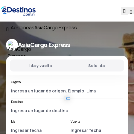
Aerolíneas
AsiaCargo Express
AsiaCargo Express
Ida y vuelta
Solo ida
Orgien
Destino
Ida
Vuelta