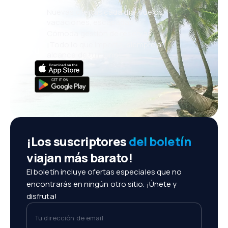
Nuevas ofertas cada día: vuelos,
vacaciones, escapadas
Cómoda gestión de reservas
¡Todo lo que importa, siempre al
alcance de tu mano!
¡Los suscriptores
del boletín
viajan más barato!
El boletín incluye ofertas especiales que no
encontrarás en ningún otro sitio. ¡Únete y
disfruta!
Tu dirección de email