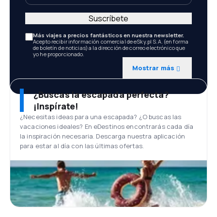
Suscríbete
Más viajes a precios fantásticos en nuestra newsletter.
Acepto recibir información comercial de eSky.pl S.A. (en forma
de boletín de noticias) a la dirección de correo electrónico que
yo he proporcionado.
Mostrar más
¿Buscas la escapada perfecta?
¡Inspírate!
¿Necesitas ideas para una escapada? ¿O buscas las
vacaciones ideales? En eDestinos encontrarás cada día
la inspiración necesaria. Descarga nuestra aplicación
para estar al día con las últimas ofertas.