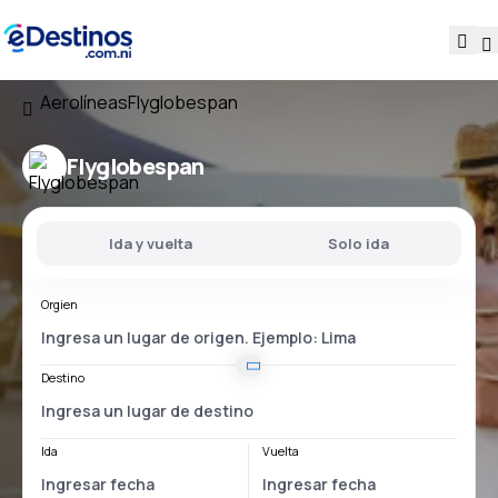
Aerolíneas
Flyglobespan
Flyglobespan
Ida y vuelta
Solo ida
Orgien
Destino
Ida
Vuelta