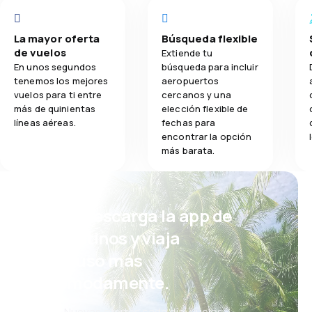
La mayor oferta
Búsqueda flexible
de vuelos
Extiende tu
En unos segundos
búsqueda para incluir
tenemos los mejores
aeropuertos
vuelos para ti entre
cercanos y una
más de quinientas
elección flexible de
líneas aéreas.
fechas para
encontrar la opción
más barata.
¡Eh! Descarga la app de
eDestinos y viaja
incluso más
cómodamente.
Nuevas ofertas cada día: vuelos,