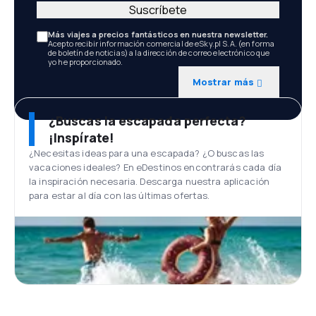
Suscríbete
Más viajes a precios fantásticos en nuestra newsletter.
Acepto recibir información comercial de eSky.pl S.A. (en forma
de boletín de noticias) a la dirección de correo electrónico que
yo he proporcionado.
Mostrar más
¿Buscas la escapada perfecta?
¡Inspírate!
¿Necesitas ideas para una escapada? ¿O buscas las
vacaciones ideales? En eDestinos encontrarás cada día
la inspiración necesaria. Descarga nuestra aplicación
para estar al día con las últimas ofertas.