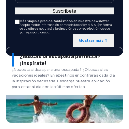
Suscríbete
Más viajes a precios fantásticos en nuestra newsletter.
Acepto recibir información comercial de eSky.pl S.A. (en forma
de boletín de noticias) a la dirección de correo electrónico que
yo he proporcionado.
Mostrar más
¿Buscas la escapada perfecta?
¡Inspírate!
¿Necesitas ideas para una escapada? ¿O buscas las
vacaciones ideales? En eDestinos encontrarás cada día
la inspiración necesaria. Descarga nuestra aplicación
para estar al día con las últimas ofertas.