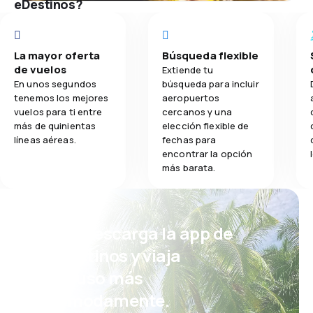
eDestinos?
La mayor oferta
Búsqueda flexible
de vuelos
Extiende tu
En unos segundos
búsqueda para incluir
tenemos los mejores
aeropuertos
vuelos para ti entre
cercanos y una
más de quinientas
elección flexible de
líneas aéreas.
fechas para
encontrar la opción
más barata.
¡Eh! Descarga la app de
eDestinos y viaja
incluso más
cómodamente.