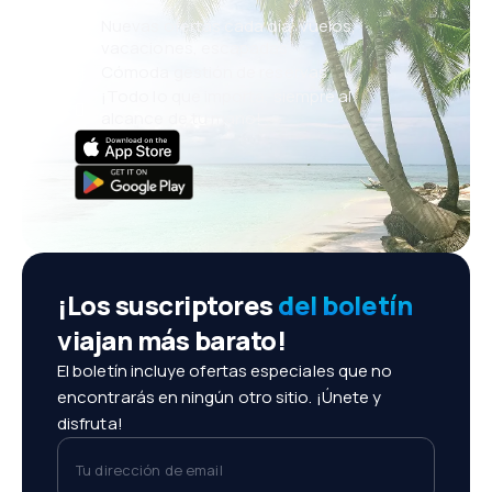
Nuevas ofertas cada día: vuelos,
vacaciones, escapadas
Cómoda gestión de reservas
¡Todo lo que importa, siempre al
alcance de tu mano!
¡Los suscriptores
del boletín
viajan más barato!
El boletín incluye ofertas especiales que no
encontrarás en ningún otro sitio. ¡Únete y
disfruta!
Tu dirección de email