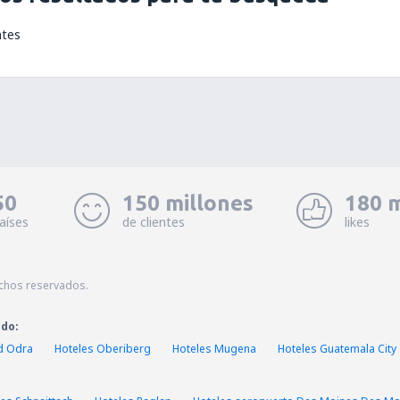
ntes
50
150 millones
180 m
aíses
de clientes
likes
echos reservados.
ado:
d Odra
Hoteles Oberiberg
Hoteles Mugena
Hoteles Guatemala City