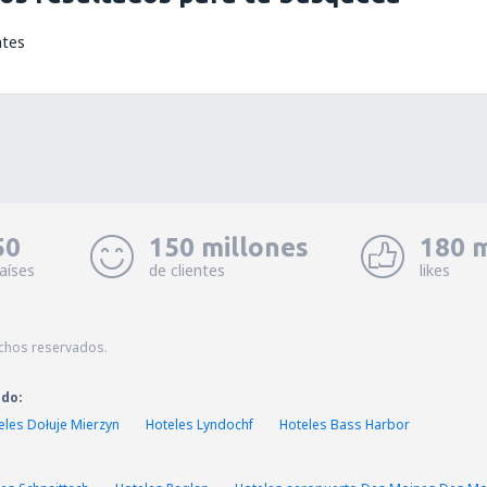
ntes
50
150 millones
180 m
aíses
de clientes
likes
echos reservados.
ado:
eles Dołuje Mierzyn
Hoteles Lyndochf
Hoteles Bass Harbor