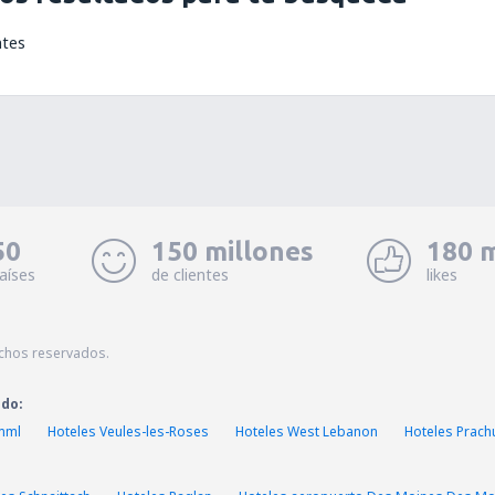
ntes
50
150 millones
180 m
aíses
de clientes
likes
echos reservados.
ado:
imml
Hoteles Veules-les-Roses
Hoteles West Lebanon
Hoteles Prach