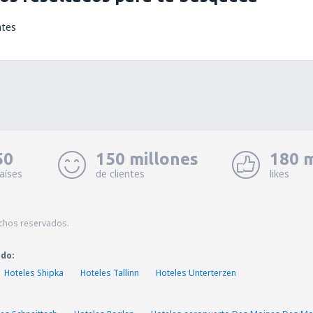
ntes
50
150 millones
180 m
aíses
de clientes
likes
echos reservados.
ado:
Hoteles Shipka
Hoteles Tallinn
Hoteles Unterterzen