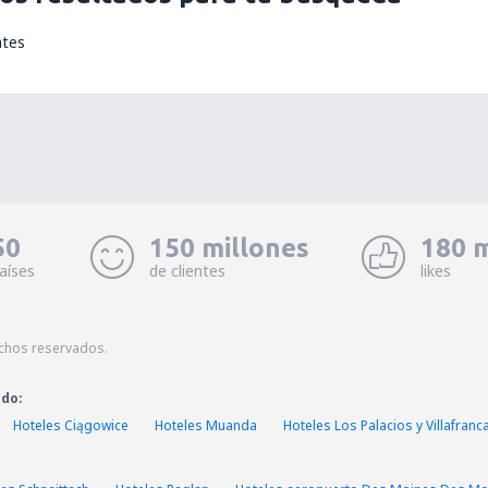
ntes
50
150 millones
180 m
aíses
de clientes
likes
echos reservados.
ado:
Hoteles Ciągowice
Hoteles Muanda
Hoteles Los Palacios y Villafranc