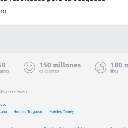
ntes
50
150 millones
180 m
aíses
de clientes
likes
echos reservados.
ado:
Lahti
Hoteles Tregueux
Hoteles Tetney