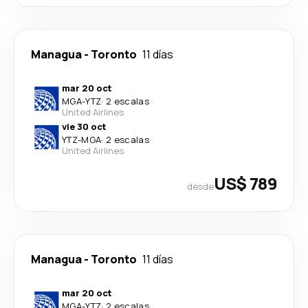
Managua
-
Toronto
11 días
mar 20 oct
MGA
-
YTZ
·
2 escalas
United Airlines
vie 30 oct
YTZ
-
MGA
·
2 escalas
United Airlines
US$ 789
desde
Managua
-
Toronto
11 días
mar 20 oct
MGA
-
YTZ
·
2 escalas