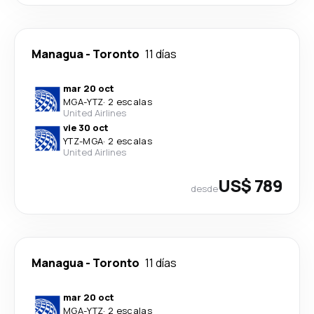
Managua
-
Toronto
11 días
mar 20 oct
MGA
-
YTZ
·
2 escalas
United Airlines
vie 30 oct
YTZ
-
MGA
·
2 escalas
United Airlines
US$ 789
desde
Managua
-
Toronto
11 días
mar 20 oct
MGA
-
YTZ
·
2 escalas