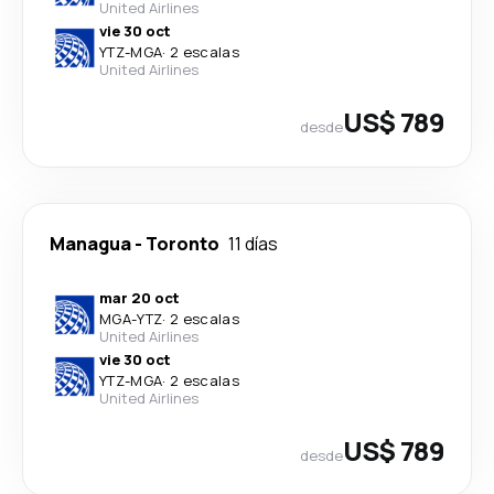
United Airlines
vie 30 oct
YTZ
-
MGA
·
2 escalas
United Airlines
US$ 789
desde
Managua
-
Toronto
11 días
mar 20 oct
MGA
-
YTZ
·
2 escalas
United Airlines
vie 30 oct
YTZ
-
MGA
·
2 escalas
United Airlines
US$ 789
desde