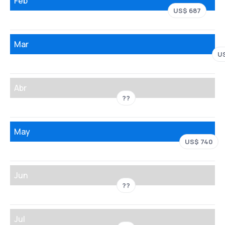
Feb
US$ 687
Mar
U
Abr
??
May
US$ 740
Jun
??
Jul