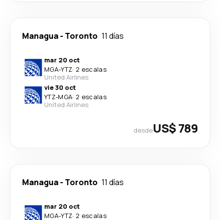
Managua
-
Toronto
11 días
mar 20 oct
MGA
-
YTZ
·
2 escalas
United Airlines
vie 30 oct
YTZ
-
MGA
·
2 escalas
United Airlines
US$ 789
desde
Managua
-
Toronto
11 días
mar 20 oct
MGA
-
YTZ
·
2 escalas