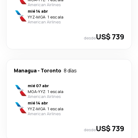
American Airlines
mié 14 abr
YYZ
-
MGA
·
1 escala
American Airlines
US$ 739
desde
Managua
-
Toronto
8 días
mié 07 abr
MGA
-
YYZ
·
1 escala
American Airlines
mié 14 abr
YYZ
-
MGA
·
1 escala
American Airlines
US$ 739
desde