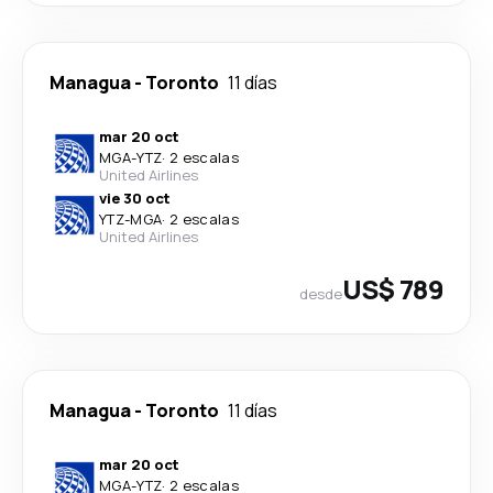
Managua
-
Toronto
11 días
mar 20 oct
MGA
-
YTZ
·
2 escalas
United Airlines
vie 30 oct
YTZ
-
MGA
·
2 escalas
United Airlines
US$ 789
desde
Managua
-
Toronto
11 días
mar 20 oct
MGA
-
YTZ
·
2 escalas