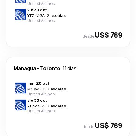
United Airlines
vie 30 oct
YTZ
-
MGA
·
2 escalas
United Airlines
US$ 789
desde
Managua
-
Toronto
11 días
mar 20 oct
MGA
-
YTZ
·
2 escalas
United Airlines
vie 30 oct
YTZ
-
MGA
·
2 escalas
United Airlines
US$ 789
desde