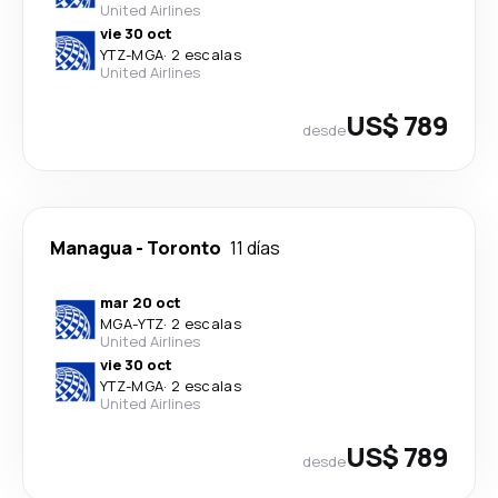
United Airlines
vie 30 oct
YTZ
-
MGA
·
2 escalas
United Airlines
US$ 789
desde
Managua
-
Toronto
11 días
mar 20 oct
MGA
-
YTZ
·
2 escalas
United Airlines
vie 30 oct
YTZ
-
MGA
·
2 escalas
United Airlines
US$ 789
desde