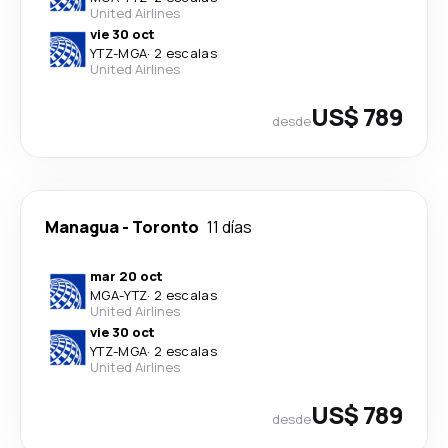
United Airlines
vie 30 oct
YTZ
-
MGA
·
2 escalas
United Airlines
US$ 789
desde
Managua
-
Toronto
11 días
mar 20 oct
MGA
-
YTZ
·
2 escalas
United Airlines
vie 30 oct
YTZ
-
MGA
·
2 escalas
United Airlines
US$ 789
desde