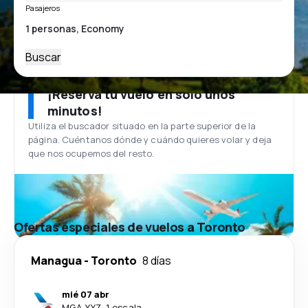
Pasajeros
Buscar
¡Reserva tu vuelo en solo unos
minutos!
Utiliza el buscador situado en la parte superior de la
página. Cuéntanos dónde y cuándo quieres volar y deja
que nos ocupemos del resto.
Ofertas especiales de vuelos a Toronto
Managua
-
Toronto
8 días
mié 07 abr
MGA
-
YYZ
·
1 escala