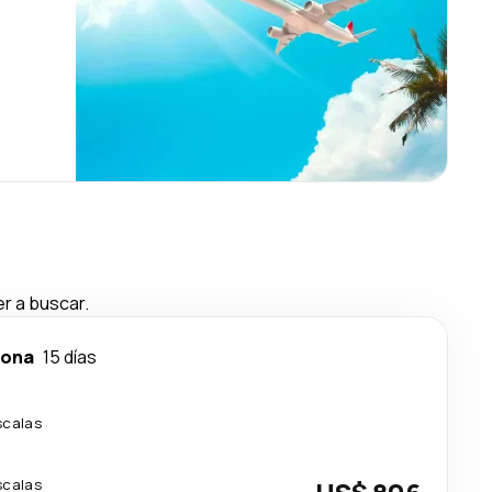
r a buscar.
lona
15 días
scalas
scalas