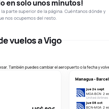
lo en solo unos minutos!
n la parte superior de la página. Cuéntanos dónde y
que nos ocupemos del resto.
de vuelos a Vigo
esar. También puedes cambiar el aeropuerto o la fecha y volve
Managua
-
Barce
jue 24 sept
MGA
-
BCN
·
2 e
United Airlines
jue 08 oct
BCN
-
MGA
·
2 e