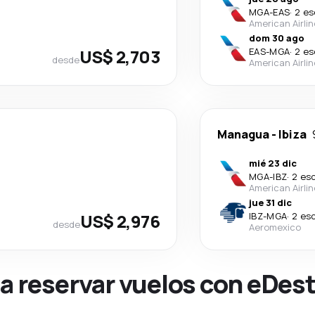
MGA
-
EAS
·
2 es
American Airli
dom 30 ago
US$ 2,703
EAS
-
MGA
·
2 es
desde
American Airli
Managua
-
Ibiza
mié 23 dic
MGA
-
IBZ
·
2 es
American Airli
jue 31 dic
US$ 2,976
IBZ
-
MGA
·
2 es
desde
Aeromexico
na reservar vuelos con eDes