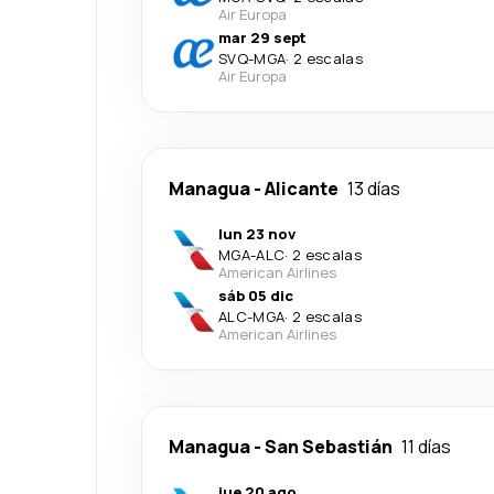
Air Europa
mar 29 sept
SVQ
-
MGA
·
2 escalas
Air Europa
Managua
-
Alicante
13 días
lun 23 nov
MGA
-
ALC
·
2 escalas
American Airlines
sáb 05 dic
ALC
-
MGA
·
2 escalas
American Airlines
Managua
-
San Sebastián
11 días
jue 20 ago