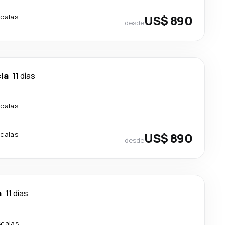
scalas
US$ 890
desde
ia
11 días
scalas
scalas
US$ 890
desde
a
11 días
scalas