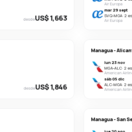
Air Europa
mar 29 sept
US$ 1,663
SVQ
-
MGA
·
2 e
desde
Air Europa
Managua
-
Alican
lun 23 nov
MGA
-
ALC
·
2 e
American Airli
sáb 05 dic
US$ 1,846
ALC
-
MGA
·
2 e
desde
American Airli
Managua
-
San S
jue 20 ago