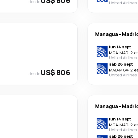
US$ 806
desde
United Airlines
Managua
-
Madri
lun 14 sept
MGA
-
MAD
·
2 e
United Airlines
sáb 26 sept
US$ 806
MAD
-
MGA
·
2 e
desde
United Airlines
Managua
-
Madri
lun 14 sept
MGA
-
MAD
·
2 e
United Airlines
sáb 26 sept