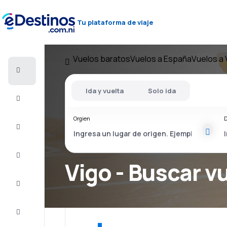
Tu plataforma de viaje
Vuelos baratos
Vuelos a España
Vuelos a 
Vuelos
baratos
Ida y vuelta
Solo ida
Alojamientos
Orgien
D
Ofertas
Completa
el viaje
Vigo - Buscar v
Inspiración
y consejos
Atención
al cliente