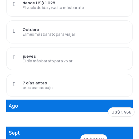
desde US$ 1,028
El vuelo de ida y vuelta más barato
Octubre
El mes más barato para viajar
jueves
El día más barato para volar
7 días antes
precios más bajos
Ago
US$ 1,466
Sept
US$ 1,060