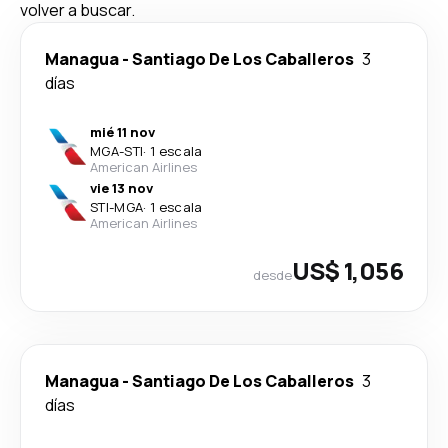
volver a buscar.
Managua
-
Santiago De Los Caballeros
3
días
mié 11 nov
MGA
-
STI
·
1 escala
American Airlines
vie 13 nov
STI
-
MGA
·
1 escala
American Airlines
US$ 1,056
desde
Managua
-
Santiago De Los Caballeros
3
días