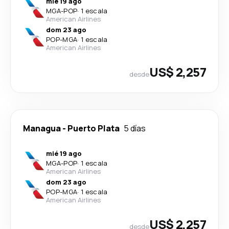
mié 19 ago
MGA
-
POP
·
1 escala
American Airlines
dom 23 ago
POP
-
MGA
·
1 escala
American Airlines
US$ 2,257
desde
Managua
-
Puerto Plata
5 días
mié 19 ago
MGA
-
POP
·
1 escala
American Airlines
dom 23 ago
POP
-
MGA
·
1 escala
American Airlines
US$ 2,257
desde