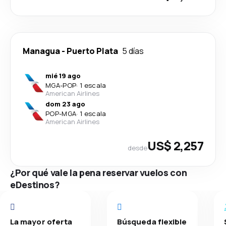
Managua
-
Puerto Plata
5 días
mié 19 ago
MGA
-
POP
·
1 escala
American Airlines
dom 23 ago
POP
-
MGA
·
1 escala
American Airlines
US$ 2,257
desde
¿Por qué vale la pena reservar vuelos con
eDestinos?
La mayor oferta
Búsqueda flexible