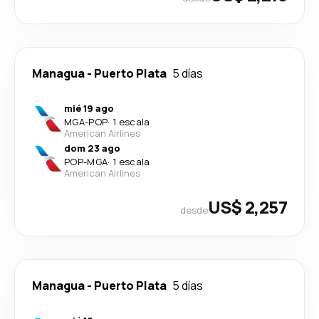
Managua
-
Puerto Plata
5 días
mié 19 ago
MGA
-
POP
·
1 escala
American Airlines
dom 23 ago
POP
-
MGA
·
1 escala
American Airlines
US$ 2,257
desde
Managua
-
Puerto Plata
5 días