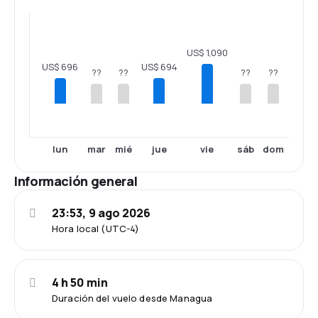
US$ 1,090
US$ 696
US$ 694
??
??
??
??
lun
mar
mié
jue
vie
sáb
dom
Información general
23:53, 9 ago 2026
Hora local (UTC-4)
4 h 50 min
Duración del vuelo desde Managua