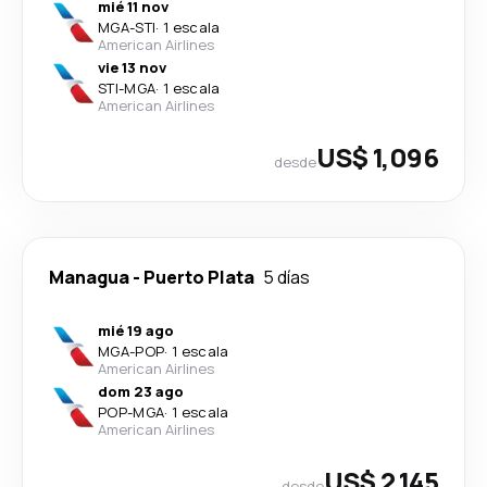
mié 11 nov
MGA
-
STI
·
1 escala
American Airlines
vie 13 nov
STI
-
MGA
·
1 escala
American Airlines
US$ 1,096
desde
Managua
-
Puerto Plata
5 días
mié 19 ago
MGA
-
POP
·
1 escala
American Airlines
dom 23 ago
POP
-
MGA
·
1 escala
American Airlines
US$ 2,145
desde