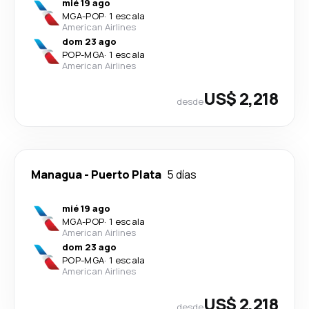
mié 19 ago
MGA
-
POP
·
1 escala
American Airlines
dom 23 ago
POP
-
MGA
·
1 escala
American Airlines
US$ 2,218
desde
Managua
-
Puerto Plata
5 días
mié 19 ago
MGA
-
POP
·
1 escala
American Airlines
dom 23 ago
POP
-
MGA
·
1 escala
American Airlines
US$ 2,218
desde