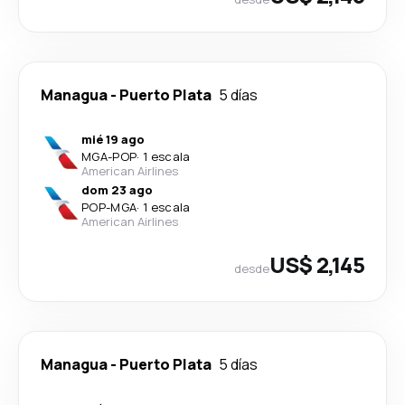
Managua
-
Puerto Plata
5 días
mié 19 ago
MGA
-
POP
·
1 escala
American Airlines
dom 23 ago
POP
-
MGA
·
1 escala
American Airlines
US$ 2,145
desde
Managua
-
Puerto Plata
5 días