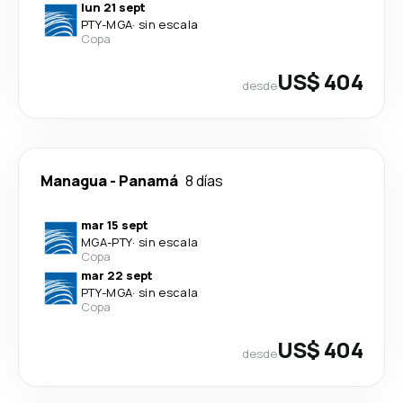
lun 21 sept
PTY
-
MGA
·
sin escala
Copa
US$ 404
desde
Managua
-
Panamá
8 días
mar 15 sept
MGA
-
PTY
·
sin escala
Copa
mar 22 sept
PTY
-
MGA
·
sin escala
Copa
US$ 404
desde