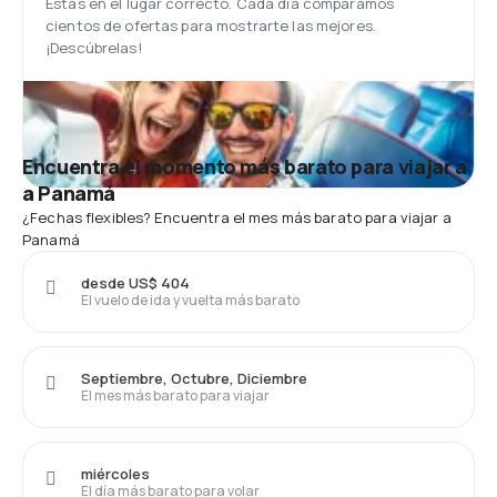
Estás en el lugar correcto. Cada día comparamos
cientos de ofertas para mostrarte las mejores.
¡Descúbrelas!
Encuentra el momento más barato para viajar a
a Panamá
¿Fechas flexibles? Encuentra el mes más barato para viajar a
Panamá
desde US$ 404
El vuelo de ida y vuelta más barato
Septiembre, Octubre, Diciembre
El mes más barato para viajar
miércoles
El día más barato para volar