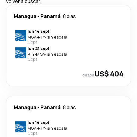
volver a buscar.
Managua
-
Panamá
8 días
lun 14 sept
MGA
-
PTY
·
sin escala
Copa
lun 21 sept
PTY
-
MGA
·
sin escala
Copa
US$ 404
desde
Managua
-
Panamá
8 días
lun 14 sept
MGA
-
PTY
·
sin escala
Copa