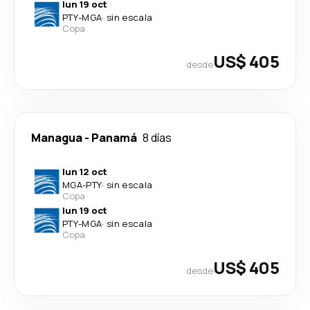
lun 19 oct
PTY
-
MGA
·
sin escala
Copa
US$ 405
desde
Managua
-
Panamá
8 días
lun 12 oct
MGA
-
PTY
·
sin escala
Copa
lun 19 oct
PTY
-
MGA
·
sin escala
Copa
US$ 405
desde