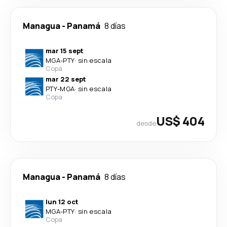
Managua
-
Panamá
8 días
mar 15 sept
MGA
-
PTY
·
sin escala
Copa
mar 22 sept
PTY
-
MGA
·
sin escala
Copa
US$ 404
desde
Managua
-
Panamá
8 días
lun 12 oct
MGA
-
PTY
·
sin escala
Copa