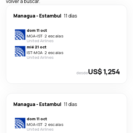
volver a buscar.
Managua
-
Estambul
11 días
dom 11 oct
MGA
-
IST
·
2 escalas
United Airlines
mié 21 oct
IST
-
MGA
·
2 escalas
United Airlines
US$ 1,254
desde
Managua
-
Estambul
11 días
dom 11 oct
MGA
-
IST
·
2 escalas
United Airlines