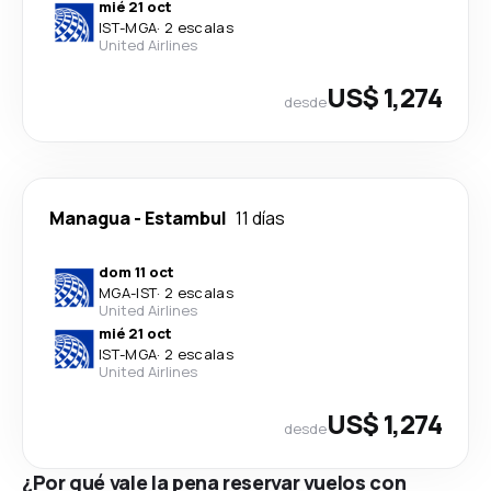
mié 21 oct
IST
-
MGA
·
2 escalas
United Airlines
US$ 1,274
desde
Managua
-
Estambul
11 días
dom 11 oct
MGA
-
IST
·
2 escalas
United Airlines
mié 21 oct
IST
-
MGA
·
2 escalas
United Airlines
US$ 1,274
desde
¿Por qué vale la pena reservar vuelos con