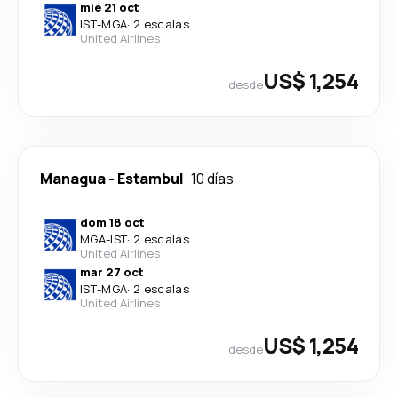
mié 21 oct
IST
-
MGA
·
2 escalas
United Airlines
US$ 1,254
desde
Managua
-
Estambul
10 días
dom 18 oct
MGA
-
IST
·
2 escalas
United Airlines
mar 27 oct
IST
-
MGA
·
2 escalas
United Airlines
US$ 1,254
desde