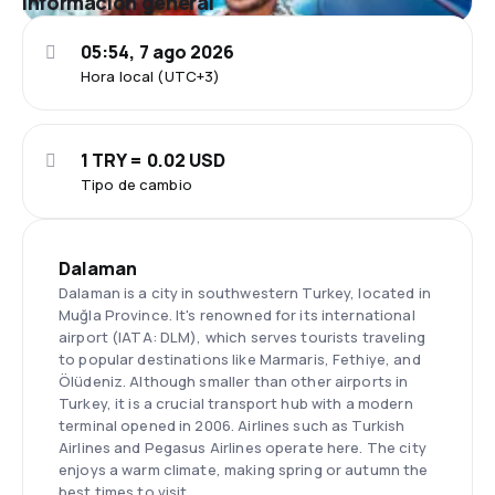
Información general
05:54, 7 ago 2026
Hora local (UTC+3)
1 TRY = 0.02 USD
Tipo de cambio
Dalaman
Dalaman is a city in southwestern Turkey, located in
Muğla Province. It's renowned for its international
airport (IATA: DLM), which serves tourists traveling
to popular destinations like Marmaris, Fethiye, and
Ölüdeniz. Although smaller than other airports in
Turkey, it is a crucial transport hub with a modern
terminal opened in 2006. Airlines such as Turkish
Airlines and Pegasus Airlines operate here. The city
enjoys a warm climate, making spring or autumn the
best times to visit.