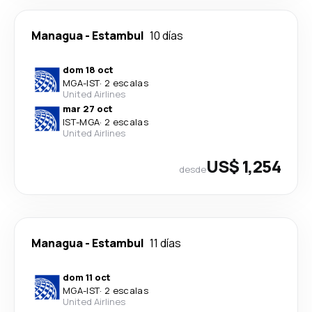
Managua
-
Estambul
10 días
dom 18 oct
MGA
-
IST
·
2 escalas
United Airlines
mar 27 oct
IST
-
MGA
·
2 escalas
United Airlines
US$ 1,254
desde
Managua
-
Estambul
11 días
dom 11 oct
MGA
-
IST
·
2 escalas
United Airlines