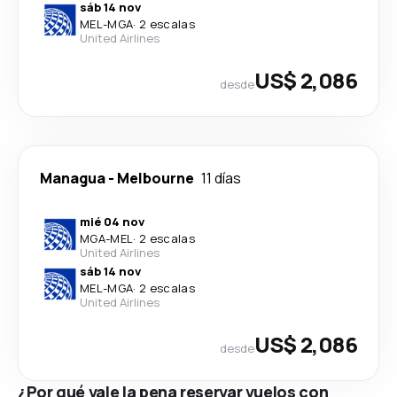
sáb 14 nov
MEL
-
MGA
·
2 escalas
United Airlines
US$ 2,086
desde
Managua
-
Melbourne
11 días
mié 04 nov
MGA
-
MEL
·
2 escalas
United Airlines
sáb 14 nov
MEL
-
MGA
·
2 escalas
United Airlines
US$ 2,086
desde
¿Por qué vale la pena reservar vuelos con