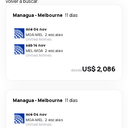
volver a buscar.
Managua
-
Melbourne
11 días
mié 04 nov
MGA
-
MEL
·
2 escalas
United Airlines
sáb 14 nov
MEL
-
MGA
·
2 escalas
United Airlines
US$ 2,086
desde
Managua
-
Melbourne
11 días
mié 04 nov
MGA
-
MEL
·
2 escalas
United Airlines