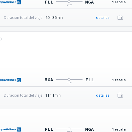
FLL
MGA
1 escala
PTY
Duración total del viaje:
20h 36min
detalles
D
)
MGA
FLL
1 escala
PTY
Duración total del viaje:
11h 1min
detalles
FLL
MGA
1 escala