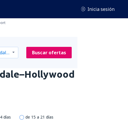
Inicia sesión
port
Buscar ofertas
rdale–Hollywood
4 días
de 15 a 21 días