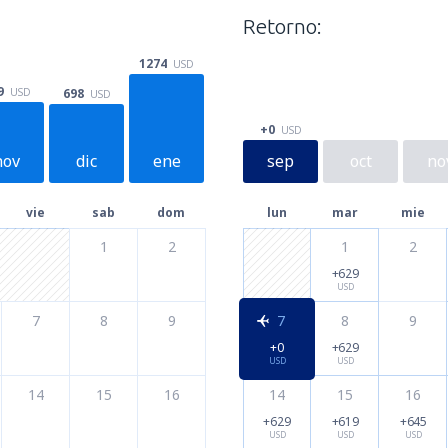
Retorno:
1274
USD
9
698
USD
USD
+0
USD
nov
dic
ene
sep
oct
no
vie
sab
dom
lun
mar
mie
1
2
1
2
+629
USD
7
8
9
7
8
9
+0
+629
USD
USD
14
15
16
14
15
16
+629
+619
+645
USD
USD
USD