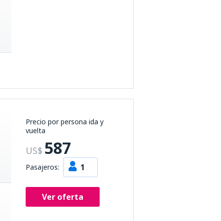
Precio por persona ida y
vuelta
587
US$
1
Pasajeros:
Ver oferta