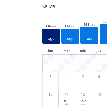
Salida:
72
524
USD
369
369
USD
USD
ago
sep
oct
lun
mar
mie
jue
3
4
5
6
10
11
12
13
630
959
USD
USD