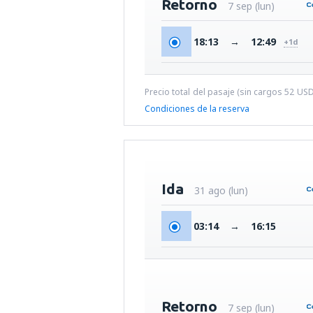
Retorno
7 sep (lun)
18:13
→
12:49
+1d
Precio total del pasaje (sin cargos
52
US
Condiciones de la reserva
Ida
31 ago (lun)
03:14
→
16:15
Retorno
7 sep (lun)