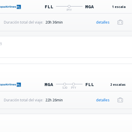
FLL
MGA
1 escala
PTY
Duración total del viaje:
20h 36min
detalles
D
)
MGA
FLL
2 escalas
SJO
PTY
Duración total del viaje:
22h 26min
detalles