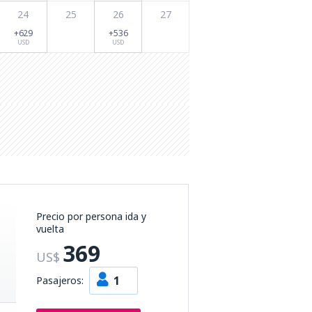
24
25
26
27
+629
+536
USD
USD
Precio por persona ida y
vuelta
369
US$
1
Pasajeros: