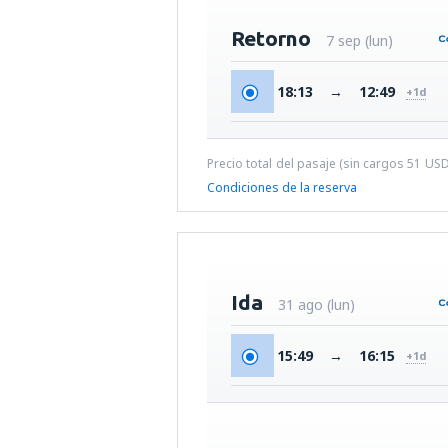
Retorno
7 sep (lun)
18:13
→
12:49
+1d
Precio total del pasaje (sin cargos
51
US
Condiciones de la reserva
Ida
31 ago (lun)
15:49
→
16:15
+1d