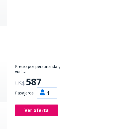
Precio por persona ida y
vuelta
587
US$
1
Pasajeros:
Ver oferta