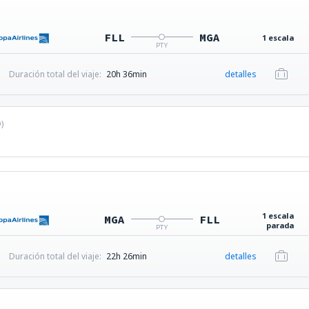
FLL
MGA
1 escala
PTY
Duración total del viaje:
20h 36min
detalles
D
)
1 escala
MGA
FLL
parada
PTY
Duración total del viaje:
22h 26min
detalles