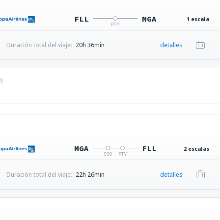
FLL
MGA
1 escala
PTY
Duración total del viaje:
20h 36min
detalles
D
)
MGA
FLL
2 escalas
SJO
PTY
Duración total del viaje:
22h 26min
detalles