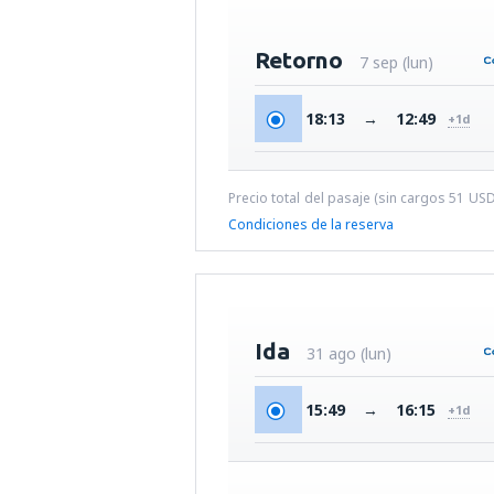
Retorno
7 sep (lun)
18:13
→
12:49
+1d
Precio total del pasaje (sin cargos
51
US
Condiciones de la reserva
Ida
31 ago (lun)
15:49
→
16:15
+1d