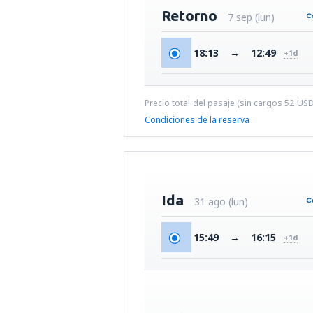
Retorno
7 sep (lun)
18:13
→
12:49
+1d
Precio total del pasaje (sin cargos
52
US
Condiciones de la reserva
Ida
31 ago (lun)
15:49
→
16:15
+1d