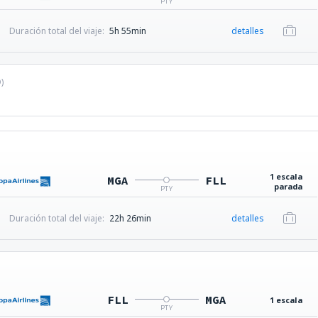
PTY
Duración total del viaje:
5h 55min
detalles
D
)
1 escala
MGA
FLL
parada
PTY
Duración total del viaje:
22h 26min
detalles
FLL
MGA
1 escala
PTY