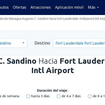
Autos
Ofertas
Atracciones
Aplicación móvil
Más
desde Managua Augusto C. Sandino hacia Fort Lauderdale–Hollywood Intl Air
Destino
. Sandino
Hacia
Fort Laude
Intl Airport
Duración del viaje:
es de semana
hasta 3 días
de 4 a 7 días
de 8 a 1