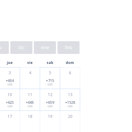
v
dic
ene
feb
jue
vie
sab
dom
3
4
5
6
+634
+715
USD
USD
10
11
12
13
+625
+665
+659
+1528
USD
USD
USD
USD
17
18
19
20