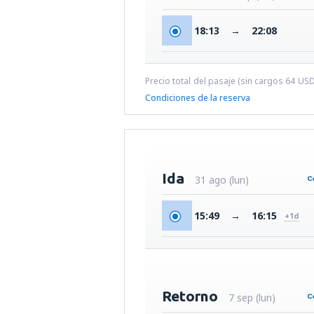
18:13
→
22:08
Precio total del pasaje (sin cargos
64
US
Condiciones de la reserva
Ida
31 ago (lun)
15:49
→
16:15
+1d
Retorno
7 sep (lun)