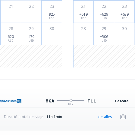
21
22
23
21
22
23
925
+619
+629
+639
USD
USD
USD
USD
28
29
30
28
29
30
620
479
+506
USD
USD
USD
MGA
FLL
1 escala
PTY
Duración total del viaje:
11h 1min
detalles