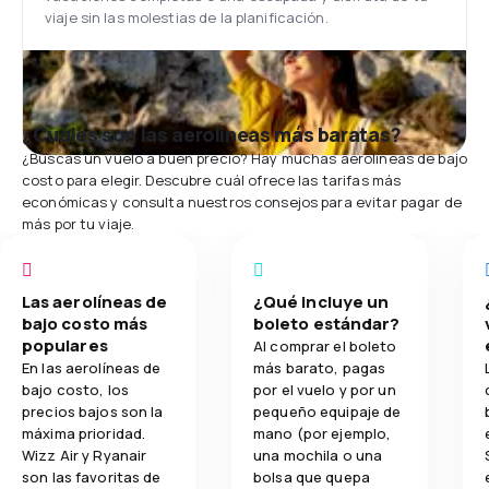
viaje sin las molestias de la planificación.
¿Cuáles son las aerolíneas más baratas?
¿Buscas un vuelo a buen precio? Hay muchas aerolíneas de bajo
costo para elegir. Descubre cuál ofrece las tarifas más
económicas y consulta nuestros consejos para evitar pagar de
más por tu viaje.
Las aerolíneas de
¿Qué incluye un
bajo costo más
boleto estándar?
populares
Al comprar el boleto
En las aerolíneas de
más barato, pagas
bajo costo, los
por el vuelo y por un
precios bajos son la
pequeño equipaje de
máxima prioridad.
mano (por ejemplo,
Wizz Air y Ryanair
una mochila o una
son las favoritas de
bolsa que quepa