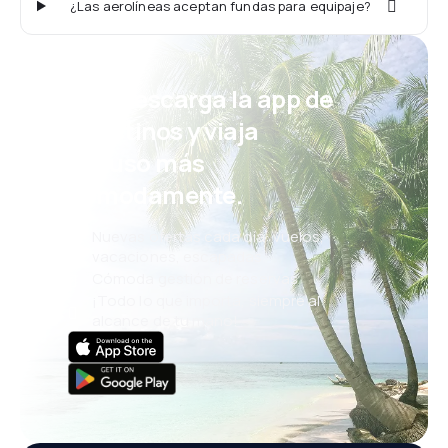
¿Las aerolíneas aceptan fundas para equipaje?
¡Eh! Descarga la app de
eDestinos y viaja
incluso más
cómodamente.
Nuevas ofertas cada día: vuelos,
vacaciones, escapadas
Cómoda gestión de reservas
¡Todo lo que importa, siempre al
alcance de tu mano!