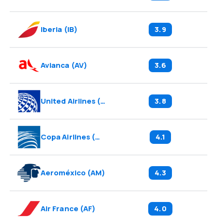
Iberia
(
IB
)
3.9
Avianca
(
AV
)
3.6
United Airlines
(
UA
)
3.8
Copa Airlines
(
CM
)
4.1
Aeroméxico
(
AM
)
4.3
Air France
(
AF
)
4.0