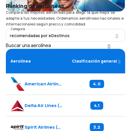
Ranking de aerolíneas
Compara las mejores aerolíneas para elegir la que mejor se
adapte a tus necesidades. Ordenamos aerolíneas nacionales e
internacionales según precio y comodidad.
Categoría
recomendadas por eDestinos
Buscar una aerolínea
Aerolínea
Clasificación general
American Airlines
(
AA
)
4.0
Delta Air Lines
(
DL
)
4.1
Spirit Airlines
(
NK
)
3.2