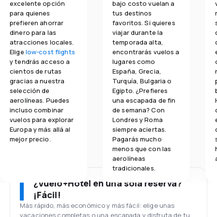
excelente opción
bajo costo vuelan a
para quienes
tus destinos
prefieren ahorrar
favoritos. Si quieres
dinero para las
viajar durante la
atracciones locales.
temporada alta,
Elige
low-cost flights
encontrarás vuelos a
y tendrás acceso a
lugares como
cientos de rutas
España, Grecia,
gracias a nuestra
Turquía, Bulgaria o
selección de
Egipto. ¿Prefieres
aerolíneas. Puedes
una escapada de fin
incluso combinar
de semana? Con
vuelos para explorar
Londres y Roma
Europa y más allá al
siempre aciertas.
mejor precio.
Pagarás mucho
menos que con las
aerolíneas
tradicionales.
¿Vuelo+Hotel en una sola reserva?
¡Fácil!
Más rápido, más económico y más fácil: elige unas
vacaciones completas o una escapada y disfruta de tu