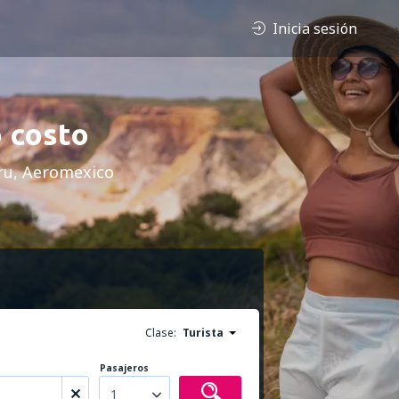
Inicia sesión
o costo
ru, Aeromexico
Clase:
Turista
Pasajeros
1