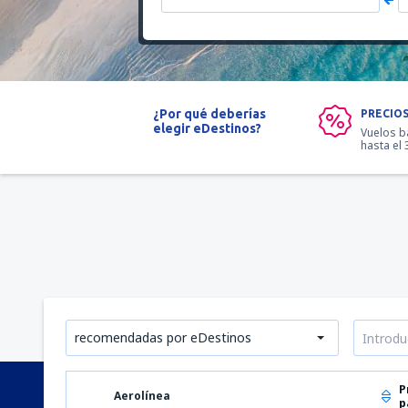
¿Por qué deberías
PRECIO
elegir eDestinos?
Vuelos b
hasta el
recomendadas por eDestinos
P
Aerolínea
p