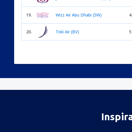
19.
Wizz Air Abu Dhabi (5W)
4
20.
Toki Air (BV)
5
Inspir