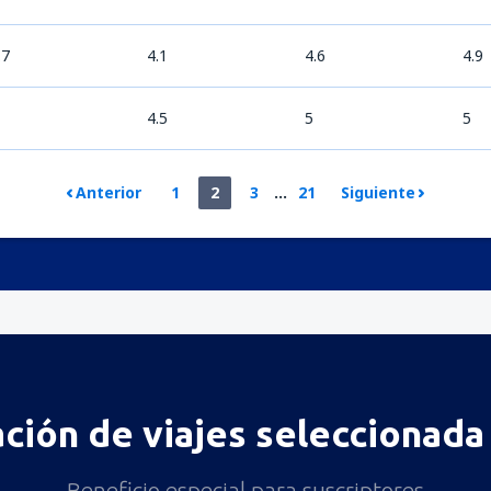
.7
4.1
4.6
4.9
4.5
5
5
Anterior
1
2
3
...
21
Siguiente
ación de viajes seleccionada 
Beneficio especial para suscriptores