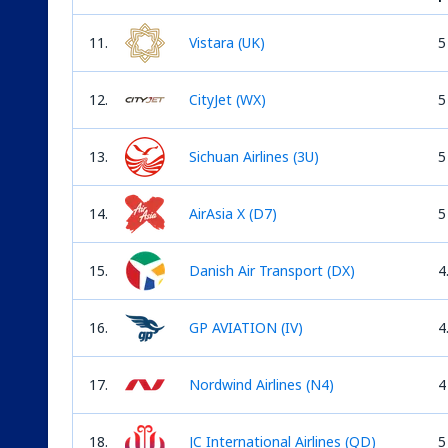
11.
Vistara (UK)
5
12.
CityJet (WX)
5
13.
Sichuan Airlines (3U)
5
14.
AirAsia X (D7)
5
15.
Danish Air Transport (DX)
4
16.
GP AVIATION (IV)
4
17.
Nordwind Airlines (N4)
4
18.
JC International Airlines (QD)
5