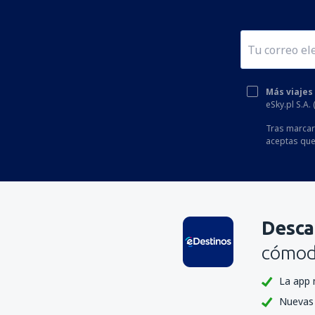
Más viajes
eSky.pl S.A.
Tras marcar 
aceptas que
Desca
cómoda
La app 
Nuevas 