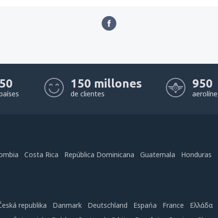
50
150 millones
950
países
de clientes
aerolín
ombia
Costa Rica
República Dominicana
Guatemala
Honduras
Česká republika
Danmark
Deutschland
Espańa
France
Ελλάδα