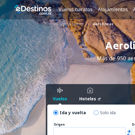
Vuelos baratos
Alojamientos
eDestinos.com.ni
Aerolíneas
Aerolí
Más de 950 aer
Vuelos
Hoteles
Ida y vuelta
Solo ida
Origen
D