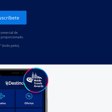
uscríbete
comercial de
he proporcionado.
” (todo junto),