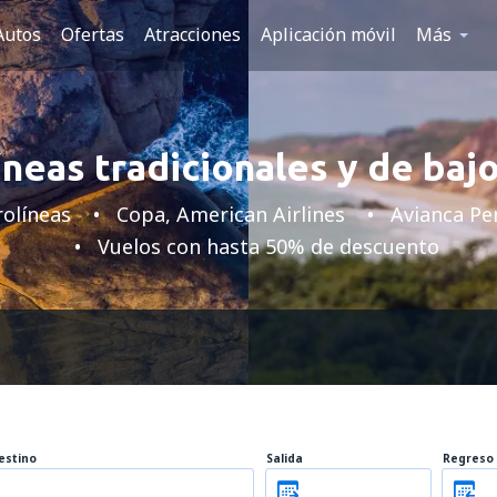
Autos
Ofertas
Atracciones
Aplicación móvil
Más
neas tradicionales y de baj
olíneas
Copa, American Airlines
Avianca Pe
Vuelos con hasta 50% de descuento
estino
Salida
Regreso