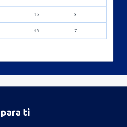
4.5
8
4.5
7
para ti