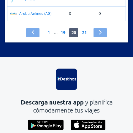
Aruba Airlines (AG)
0
0
1
...
19
20
21
Descarga nuestra app
y planifica
cómodamente tus viajes