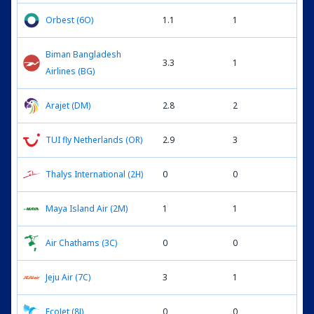
Orbest (6O)
1.1
1
Biman Bangladesh
3.3
1
Airlines (BG)
Arajet (DM)
2.8
2
TUI fly Netherlands (OR)
2.9
3
Thalys International (2H)
0
0
Maya Island Air (2M)
1
1
Air Chathams (3C)
0
0
Jeju Air (7C)
3
1
EcoJet (8J)
0
0